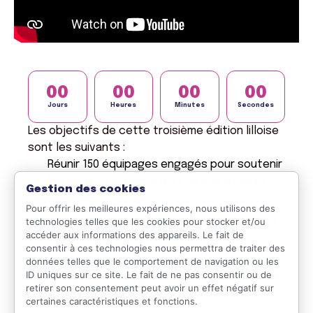
00
00
00
00
Jours
Heures
Minutes
Secondes
Les objectifs de cette troisième édition lilloise
sont les suivants :
Réunir 150 équipages engagés pour soutenir
les enfants atteints d'un cancer et leurs
Gestion des cookies
familles
Pour offrir les meilleures expériences, nous utilisons des
technologies telles que les cookies pour stocker et/ou
Fédérer plus de 30 entreprises partenaires
accéder aux informations des appareils. Le fait de
et sponsors
consentir à ces technologies nous permettra de traiter des
données telles que le comportement de navigation ou les
Récolter 100 000 € de dons au profit
ID uniques sur ce site. Le fait de ne pas consentir ou de
d'Imagine for Margo
retirer son consentement peut avoir un effet négatif sur
certaines caractéristiques et fonctions.